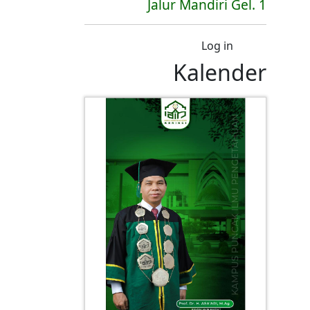
Jalur Mandiri Gel. 1
User account menu
Log in
Kalender