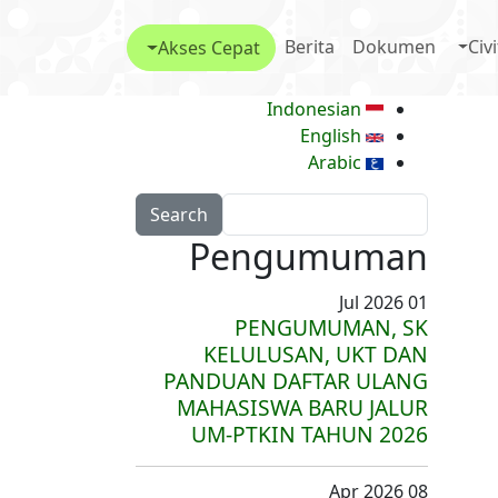
M
Berita
Dokumen
Civ
Akses Cepat
Indonesian
English
Arabic
Search
Pengumuman
01 Jul 2026
PENGUMUMAN, SK
KELULUSAN, UKT DAN
PANDUAN DAFTAR ULANG
MAHASISWA BARU JALUR
UM-PTKIN TAHUN 2026
08 Apr 2026