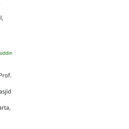
,
l,
ruddin
Prof.
asjid
arta,