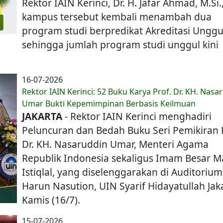
Rektor IAIN Kerinci, Dr. H. Jafar Ahmad, M.Si.
kampus tersebut kembali menambah dua
program studi berpredikat Akreditasi Unggu
sehingga jumlah program studi unggul kini
16-07-2026
Rektor IAIN Kerinci: 52 Buku Karya Prof. Dr. KH. Nasa
Umar Bukti Kepemimpinan Berbasis Keilmuan
JAKARTA
- Rektor IAIN Kerinci menghadiri
Peluncuran dan Bedah Buku Seri Pemikiran 
Dr. KH. Nasaruddin Umar, Menteri Agama
Republik Indonesia sekaligus Imam Besar M
Istiqlal, yang diselenggarakan di Auditorium
Harun Nasution, UIN Syarif Hidayatullah Jak
Kamis (16/7).
15-07-2026