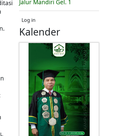
Jalur Mandiri Gel. 1
itasi
n
User account menu
Log in
n.
Kalender
an
:
m
s.