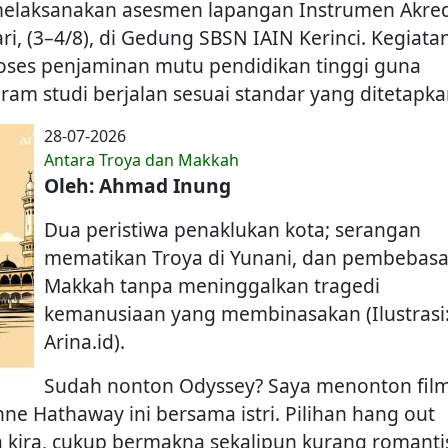
 melaksanakan asesmen lapangan Instrumen Akred
i, (3–4/8), di Gedung SBSN IAIN Kerinci. Kegiata
oses penjaminan mutu pendidikan tinggi guna
m studi berjalan sesuai standar yang ditetapka
28-07-2026
Antara Troya dan Makkah
Oleh: Ahmad Inung
Dua peristiwa penaklukan kota; serangan
mematikan Troya di Yunani, dan pembebas
Makkah tanpa meninggalkan tragedi
kemanusiaan yang membinasakan (Ilustrasi
Arina.id).
Sudah nonton Odyssey? Saya menonton fil
e Hathaway ini bersama istri. Pilihan hang out
 kira, cukup bermakna sekalipun kurang romanti