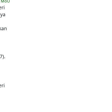
ni MoU
ri
nya
kan
7).
ri