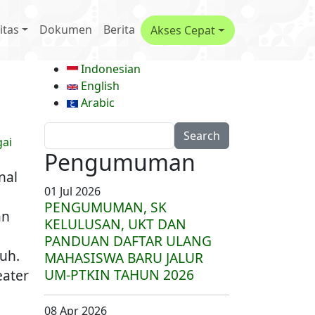
avigation
itas
Dokumen
Berita
Akses Cepat
Indonesian
English
Arabic
Search
ai
Pengumuman
nal
01 Jul 2026
PENGUMUMAN, SK
an
KELULUSAN, UKT DAN
PANDUAN DAFTAR ULANG
uh.
MAHASISWA BARU JALUR
UM-PTKIN TAHUN 2026
eater
08 Apr 2026