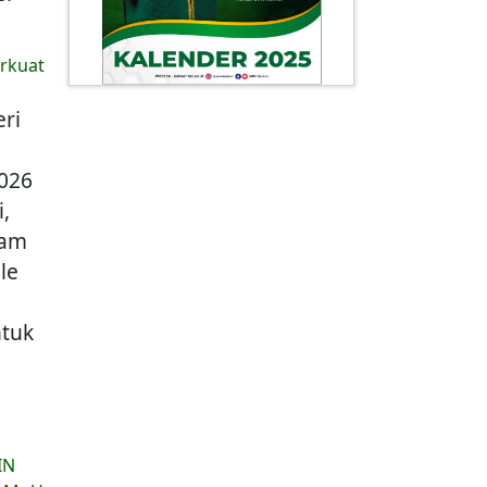
erkuat
ri
2026
,
ram
le
ntuk
IN