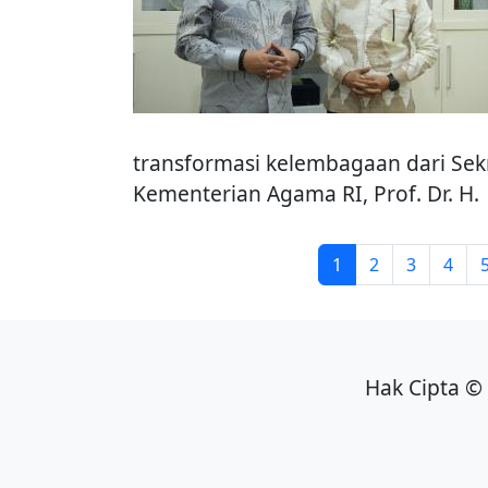
transformasi kelembagaan dari Sekr
Kementerian Agama RI, Prof. Dr. H.
Pagination
Page
Page
Page
Page
1
2
3
4
Hak Cipta © 