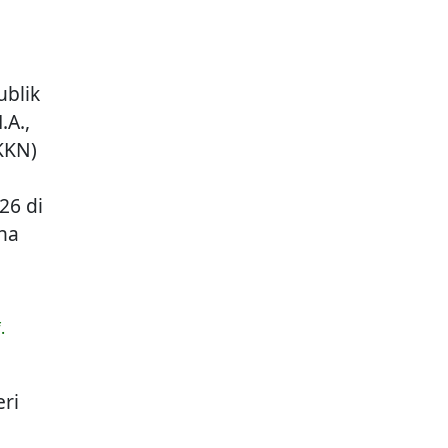
blik
.A.,
KKN)
26 di
ana
.
ri