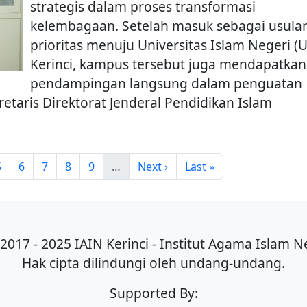
strategis dalam proses transformasi
kelembagaan. Setelah masuk sebagai usula
prioritas menuju Universitas Islam Negeri (
Kerinci, kampus tersebut juga mendapatkan
pendampingan langsung dalam penguatan
etaris Direktorat Jenderal Pendidikan Islam
Page
Page
Page
Page
Page
Next page
Last page
5
6
7
8
9
…
Next ›
Last »
2017 - 2025 IAIN Kerinci - Institut Agama Islam Ne
Hak cipta dilindungi oleh undang-undang.
Supported By: