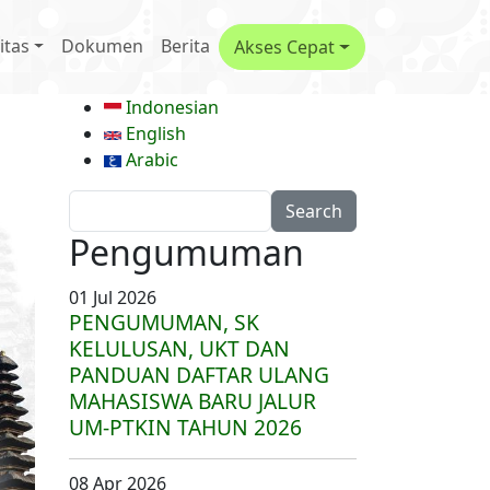
menu
itas
Dokumen
Berita
Akses Cepat
Indonesian
English
Arabic
Search
Pengumuman
01 Jul 2026
PENGUMUMAN, SK
KELULUSAN, UKT DAN
PANDUAN DAFTAR ULANG
MAHASISWA BARU JALUR
UM-PTKIN TAHUN 2026
08 Apr 2026