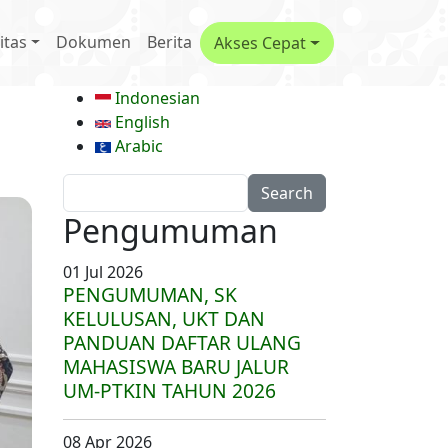
menu
itas
Dokumen
Berita
Akses Cepat
Indonesian
English
Arabic
Search
Pengumuman
01 Jul 2026
PENGUMUMAN, SK
KELULUSAN, UKT DAN
PANDUAN DAFTAR ULANG
MAHASISWA BARU JALUR
UM-PTKIN TAHUN 2026
08 Apr 2026