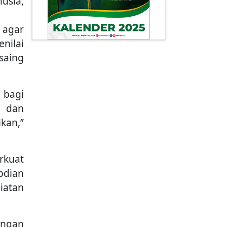
usia,
 agar
nilai
saing
 bagi
k dan
kan,”
rkuat
bdian
iatan
ungan