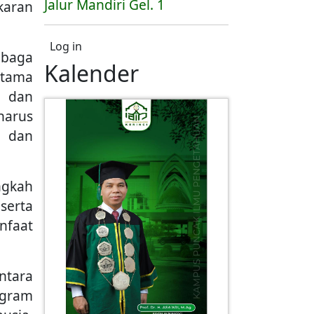
Jalur Mandiri Gel. 1
karan
User account menu
Log in
mbaga
Kalender
utama
i dan
harus
, dan
ngkah
serta
nfaat
ntara
ogram