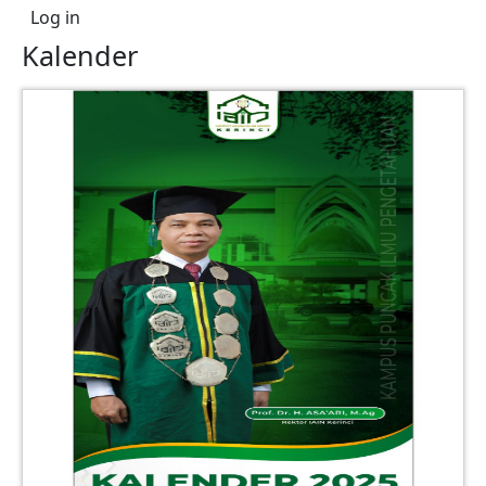
User account menu
Log in
Kalender